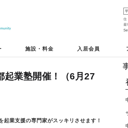
平
住
最
mmunity
Se
ー
施設・料金
入居会員
都起業塾開催！（6月27
を起業支援の専門家がスッキリさせます！