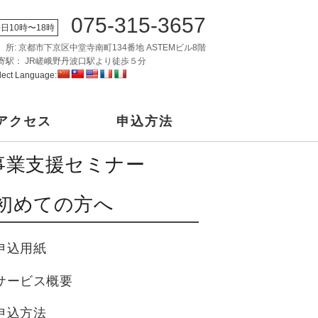
075-315-3657
日10時〜18時
 所: 京都市下京区中堂寺南町134番地 ASTEMビル8階
寄駅： JR嵯峨野丹波口駅より徒歩５分
lect Language:
アクセス
申込方法
事業支援セミナー
初めての方へ
申込用紙
サービス概要
申込方法